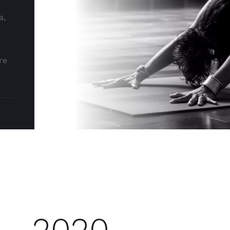
a,
re
2020