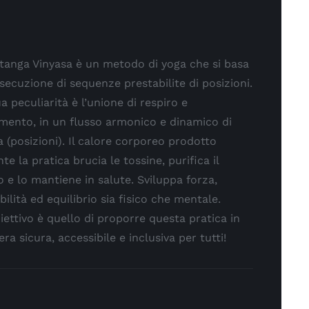
htanga Vinyasa è un metodo di yoga che si basa
esecuzione di sequenze prestabilite di posizioni.
a peculiarità è l’unione di respiro e
mento, in un flusso armonico e dinamico di
 (posizioni). Il calore corporeo prodotto
te la pratica brucia le tossine, purifica il
 e lo mantiene in salute. Sviluppa forza,
ibilità ed equilibrio sia fisico che mentale.
iettivo è quello di proporre questa pratica in
ra sicura, accessibile e inclusiva per tutti!