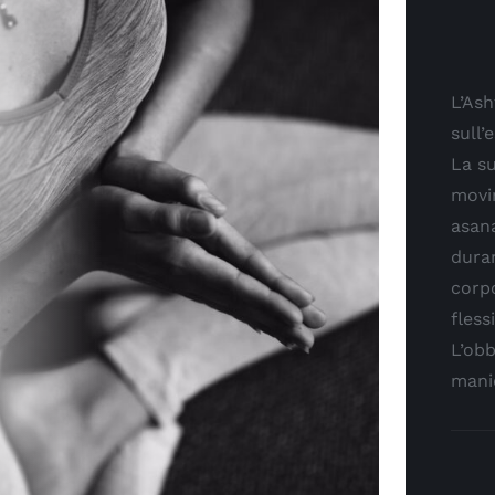
L’As
sull’
La su
movi
asana
duran
corpo
fless
L’obb
manie