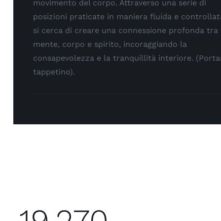
movimento del corpo. Attraverso una serie di
posizioni praticate in maniera fluida e controllat
si cerca di creare una connessione profonda tra
mente, corpo e spirito, incoraggiando la
consapevolezza e la tranquillità interiore. (Porta
tappetino).
19,270